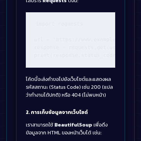
ไลบรารี
Requests
ดังนี้:
import requests

url = 'https://www.example.com'

response = requests.get(url)

print(response.status_code)
โค้ดนี้จะส่งคำขอไปยังเว็บไซต์และแสดงผล
รหัสสถานะ (Status Code) เช่น 200 (แปล
ว่าทำงานได้ปกติ) หรือ 404 (ไม่พบหน้า)
2. การเก็บข้อมูลจากเว็บไซต์
เราสามารถใช้
BeautifulSoup
เพื่อดึง
ข้อมูลจาก HTML ของหน้าเว็บได้ เช่น: