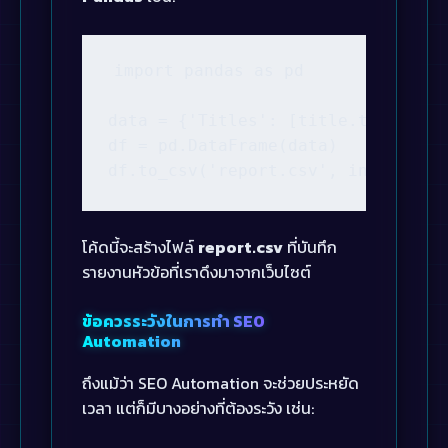
import pandas as pd

data = {'Titles': [title.text for 
df = pd.DataFrame(data)

df.to_csv('report.csv', index=Fals
โค้ดนี้จะสร้างไฟล์
report.csv
ที่บันทึก
รายงานหัวข้อที่เราดึงมาจากเว็บไซต์
ข้อควรระวังในการทำ SEO
Automation
ถึงแม้ว่า SEO Automation จะช่วยประหยัด
เวลา แต่ก็มีบางอย่างที่ต้องระวัง เช่น: