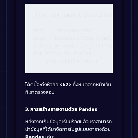
from bs4 import BeautifulSoup

html = response.text

soup = BeautifulSoup(html, 'html.p
titles = soup.find_all('h2')

for title in titles:

    print(title.text)
โค้ดนี้จะดึงหัวข้อ
<h2>
ทั้งหมดจากหน้าเว็บ
ที่เราตรวจสอบ
3. การสร้างรายงานด้วย Pandas
หลังจากเก็บข้อมูลเรียบร้อยแล้ว เราสามารถ
นำข้อมูลที่ได้มาจัดการในรูปแบบตารางด้วย
Pandas
เช่น: