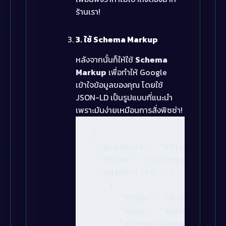
ร้านเรา!
3. ใช้ Schema Markup
หลังจากนั้นก็ให้ใช้
Schema
Markup
เพื่อทำให้ Google
เข้าใจข้อมูลของคุณ โดยใช้
JSON-LD เป็นรูปแบบที่แนะนำ
เพราะมันง่ายเหมือนการสั่งพิซซ่า!
{

  "@context": "https://schem
  "@type": "FAQPage",

  "mainEntity": [

    {

      "@type": "Question",

      "name": "สินค้าของคุณรับประ
      "acceptedAnswer": {
