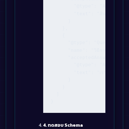
        "@type": "Answer",

        "text": "สินค้าของเรามีก
      }

    },

    {

      "@type": "Question",

      "name": "วิธีการจัดส่งเป็นยั
      "acceptedAnswer": {

        "@type": "Answer",

        "text": "เราจัดส่งสินค้
      }

    }

  ]

}
4. ทดสอบ Schema