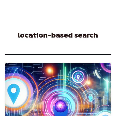
Skip
to
content
location-based search